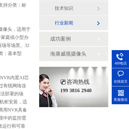
支持分类：标
技术知识
行业新闻
的摄像头，适用于
于家庭或小型办
成功案例
场等场景。32
类：基本型
海康威视摄像头
400电话
VR内置AI芯
咨询热线
在线留言
过有线网络连
199 3816 2940
灵活部署的场
客服微信
寸机柜安装，适
商用NVR具备
境中的监控需
效运行和可靠