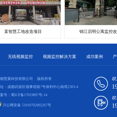
锦江启明公寓监控改
某智慧工地改造项目
无线视频监控
视频监控解决方案
成功案例
产
联
都慧翼科技有限公司
版权所有
1
址：成都武侯区领事馆路7号保利中心南塔2303-4
案号：
蜀ICP备17019897号-14
联
1
川公网安备 51010702002267号