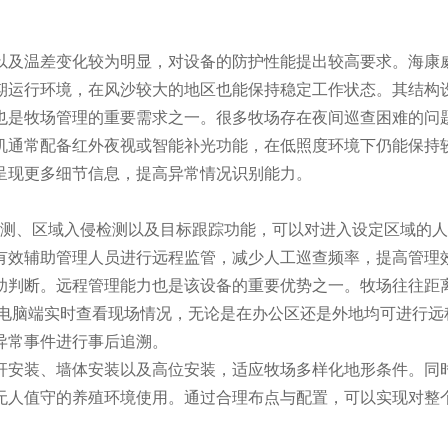
及温差变化较为明显，对设备的防护性能提出较高要求。海康威
期运行环境，在风沙较大的地区也能保持稳定工作状态。其结构
也是牧场管理的重要需求之一。很多牧场存在夜间巡查困难的问
机通常配备红外夜视或智能补光功能，在低照度环境下仍能保持
呈现更多细节信息，提高异常情况识别能力。
侦测、区域入侵检测以及目标跟踪功能，可以对进入设定区域的
有效辅助管理人员进行远程监管，减少人工巡查频率，提高管理
助判断。远程管理能力也是该设备的重要优势之一。牧场往往距
或电脑端实时查看现场情况，无论是在办公区还是外地均可进行远
异常事件进行事后追溯。
杆安装、墙体安装以及高位安装，适应牧场多样化地形条件。同
无人值守的养殖环境使用。通过合理布点与配置，可以实现对整