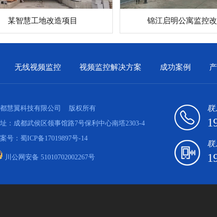
锦江启明公寓监控改
某智慧工地改造项目
无线视频监控
视频监控解决方案
成功案例
产
联
都慧翼科技有限公司
版权所有
1
址：成都武侯区领事馆路7号保利中心南塔2303-4
案号：
蜀ICP备17019897号-14
联
1
川公网安备 51010702002267号