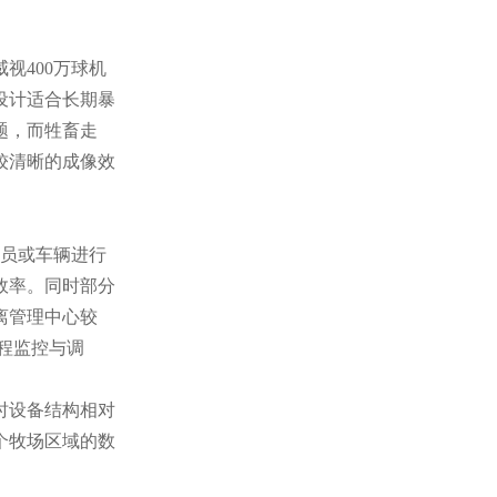
视400万球机
设计适合长期暴
题，而牲畜走
较清晰的成像效
人员或车辆进行
效率。同时部分
离管理中心较
程监控与调
时设备结构相对
个牧场区域的数