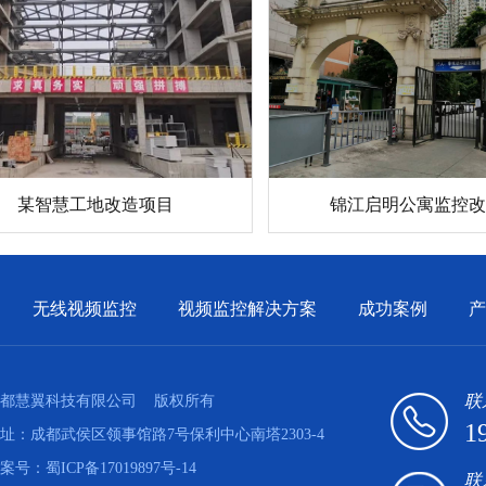
锦江启明公寓监控改
某智慧工地改造项目
无线视频监控
视频监控解决方案
成功案例
产
联
都慧翼科技有限公司
版权所有
1
址：成都武侯区领事馆路7号保利中心南塔2303-4
案号：
蜀ICP备17019897号-14
联