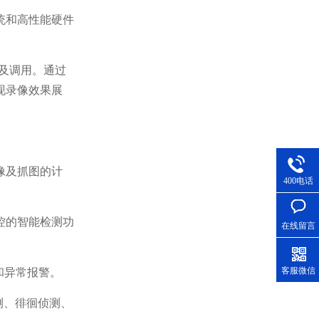
统和高性能硬件
及调用。通过
现录像效果展
像及抓图的计
400电话
控的智能检测功
在线留言
客服微信
警和异常报警。
测、徘徊侦测、