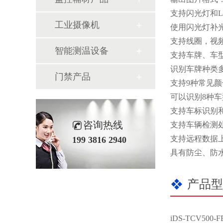
支持闪光灯和L
工业摄像机
使用闪光灯补
支持线圈，视
智能测温设备
支持车牌、车
识别车牌种类多
门禁产品
支持9种常见
可以识别8种
支持车标识别
咨询热线
支持车辆检测
支持远程数据
199 3816 2940
具有防尘、防
产品型
iDS-TCV500-FE