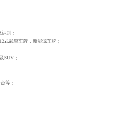
息识别；
012式武警车牌，新能源车牌；
及SUV；
平台等；