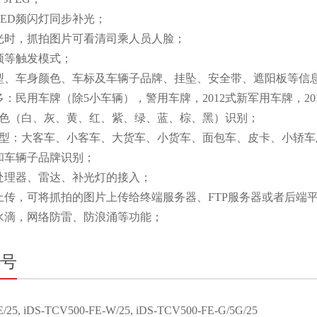
ED频闪灯同步补光；
光时，抓拍图片可看清司乘人员人脸；
频等触发模式；
型、车身颜色、车标及车辆子品牌、挂坠、安全带、遮阳板等信
：民用车牌（除5小车辆），警用车牌，2012式新军用车牌，2
颜色（白、灰、黄、红、紫、绿、蓝、棕、黑）识别；
车型：大客车、小客车、大货车、小货车、面包车、皮卡、小轿车
和车辆子品牌识别；
处理器、雷达、补光灯的接入；
上传，可将抓拍的图片上传给终端服务器、FTP服务器或者后端
水滴，网络防雷、防浪涌等功能；
号
/25, iDS-TCV500-FE-W/25, iDS-TCV500-FE-G/5G/25