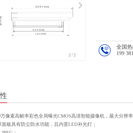
全国热
199 38
2
/2
性
00万像素高帧率彩色全局曝光CMOS高清智能摄像机，最大分辨率可达2
罩面板具有防尘防水功能，且内置LED补光灯；
JPEG；